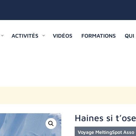
ACTIVITÉS
VIDÉOS
FORMATIONS
QUI
Haines si t’ose
Voyage MeltingSpot Asso