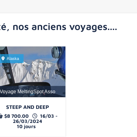
é, nos anciens voyages....
Alaska
Voyage MeltingSpot Asso
STEEP AND DEEP
$
8 700.00
16/03 -
26/03/2024
10 jours