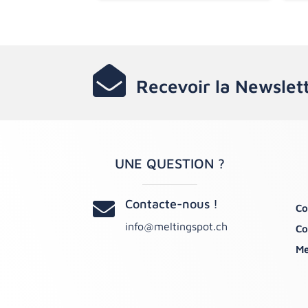

Recevoir la Newslet
UNE QUESTION ?
Contacte-nous !

Co
info@meltingspot.ch
Co
Me