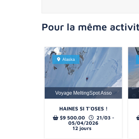
Pour la même activit
Alaska
Voyage MeltingSpot Asso
HAINES SI T’OSES !
$
9 500.00
21/03 -
05/04/2026
12 jours