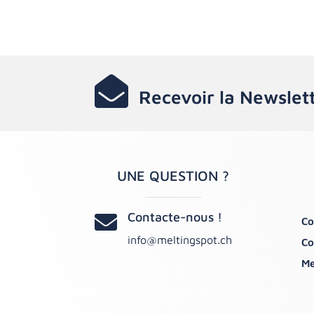

Recevoir la Newslet
UNE QUESTION ?
Contacte-nous !

Co
info@meltingspot.ch
Co
Me