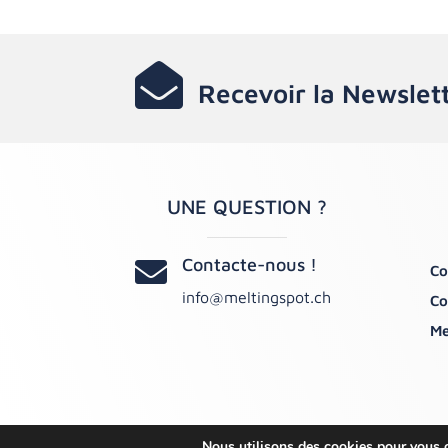

Recevoir la Newslet
UNE QUESTION ?
Contacte-nous !

Co
info@meltingspot.ch
Co
Me
Nous utilisons des cookies pour vous of