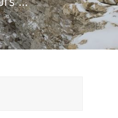
s ...