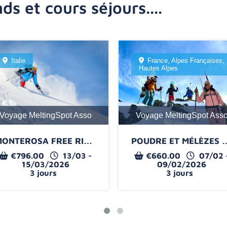
s et cours séjours....
Italie
France
,
Alpes Françaises
,
Hautes Alpes
Voyage MeltingSpot Asso
Voyage MeltingSpot Ass
MONTEROSA FREE RIDE PARADISE – GRESSONEY-ALAGNA-CHAMPOLUC
POUDRE ET MÉLÈZES – MINI
€
796.00
13/03 -
€
660.00
07/02 
15/03/2026
09/02/2026
3 jours
3 jours