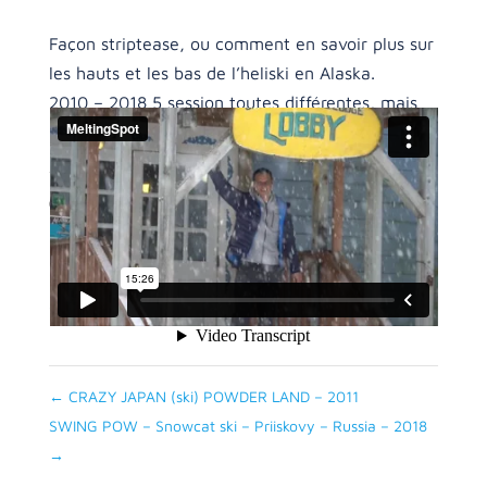
Façon striptease, ou comment en savoir plus sur
les hauts et les bas de l’heliski en Alaska.
2010 – 2018 5 session toutes différentes, mais
l’esprit et l’envie restent toujours identique.
Compétences
2018
,
Alaska
Posté le
09/08/2023
←
CRAZY JAPAN (ski) POWDER LAND – 2011
SWING POW – Snowcat ski – Priiskovy – Russia – 2018
→