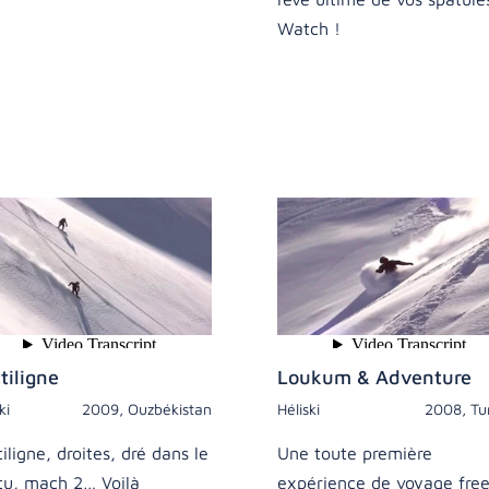
Watch !
tiligne
Loukum & Adventure
ki
2009
,
Ouzbékistan
Héliski
2008
,
Tu
iligne, droites, dré dans le
Une toute première
tu, mach 2… Voilà
expérience de voyage free