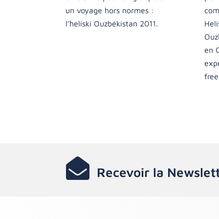
un voyage hors normes :
com
l’heliski Ouzbékistan 2011.
Heli
Ouzb
en 
expé
free

Recevoir la Newslet