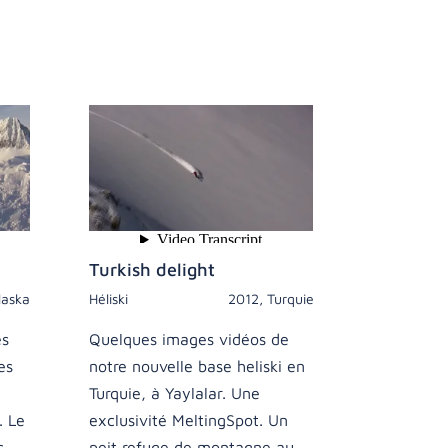
Turkish delight
laska
Héliski
2012
,
Turquie
es
Quelques images vidéos de
es
notre nouvelle base heliski en
Turquie, à Yaylalar. Une
. Le
exclusivité MeltingSpot. Un
s.
peit refuge de montagne au