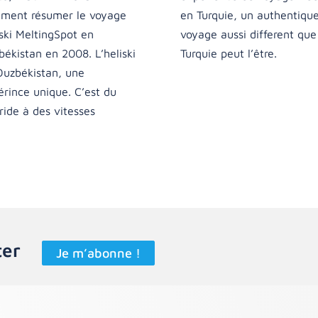
ment résumer le voyage
en Turquie, un authentiqu
ski MeltingSpot en
voyage aussi different que
ékistan en 2008. L’heliski
Turquie peut l’être.
Ouzbékistan, une
rince unique. C’est du
ride à des vitesses
ter
Je m’abonne !