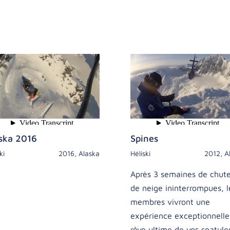
ska 2016
Spines
ki
2016
,
Alaska
Héliski
2012
,
A
Après 3 semaines de chut
de neige ininterrompues, l
membres vivront une
expérience exceptionnelle
rêve ultime de vos spatule