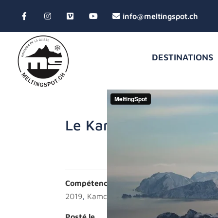
DESTINATIONS
Le Kamchatka 2019
Héli
Compétences
2019
,
Kamchatka
Posté le